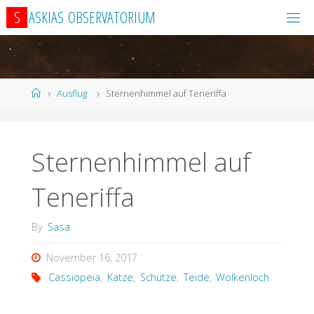
S
A
S
K
I
A
S
O
B
S
E
R
V
A
T
O
R
I
U
M
Home
Ausflug
Sternenhimmel auf Teneriffa
Sternenhimmel auf
Teneriffa
By
Sasa
November 16, 2017
Cassiopeia
,
Katze
,
Schütze
,
Teide
,
Wolkenloch