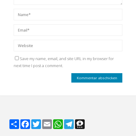
Save my name, email, and site URL in my browser for
next time I post a comment.
S
F
T
E
W
T
T
h
a
w
m
h
e
h
a
c
i
a
a
l
r