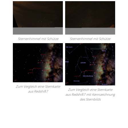
Sternenhimmel mit Schütze
Sternenhimmel mit Schütze
Zum Vergleich eine Sternkarte
Zum Vergleich eine Sternkarte
aus Redshift7
aus Redshift7 mit Kennzeichnung
des Sternbilds