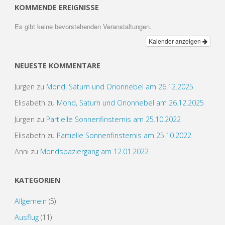
r
e
t
i
t
e
e
KOMMENDE EREIGNISSE
e
b
t
l
s
g
e
o
e
A
r
m
o
r
p
a
a
Es gibt keine bevorstehenden Veranstaltungen.
k
p
m
Kalender anzeigen
NEUESTE KOMMENTARE
Jürgen
zu
Mond, Saturn und Orionnebel am 26.12.2025
Elisabeth
zu
Mond, Saturn und Orionnebel am 26.12.2025
Jürgen
zu
Partielle Sonnenfinsternis am 25.10.2022
Elisabeth
zu
Partielle Sonnenfinsternis am 25.10.2022
Anni
zu
Mondspaziergang am 12.01.2022
KATEGORIEN
Allgemein
(5)
Ausflug
(11)