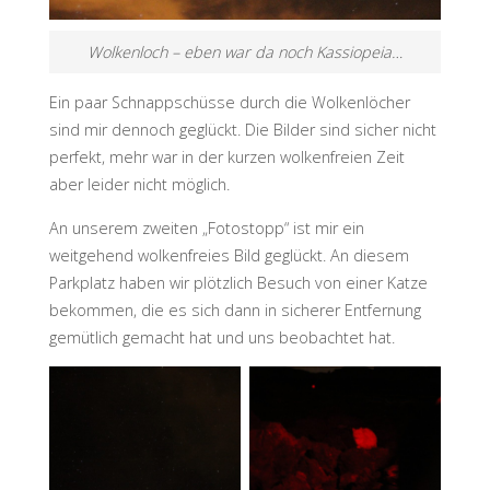
Wolkenloch – eben war da noch Kassiopeia…
Ein paar Schnappschüsse durch die Wolkenlöcher
sind mir dennoch geglückt. Die Bilder sind sicher nicht
perfekt, mehr war in der kurzen wolkenfreien Zeit
aber leider nicht möglich.
An unserem zweiten „Fotostopp“ ist mir ein
weitgehend wolkenfreies Bild geglückt. An diesem
Parkplatz haben wir plötzlich Besuch von einer Katze
bekommen, die es sich dann in sicherer Entfernung
gemütlich gemacht hat und uns beobachtet hat.