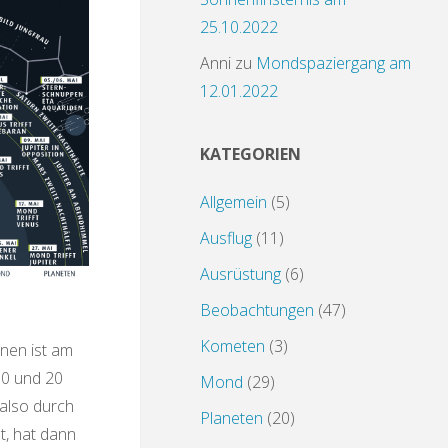
25.10.2022
Anni
zu
Mondspaziergang am
12.01.2022
KATEGORIEN
Allgemein
(5)
Ausflug
(11)
Ausrüstung
(6)
Beobachtungen
(47)
Kometen
(3)
nen ist am
30 und 20
Mond
(29)
also durch
Planeten
(20)
t, hat dann