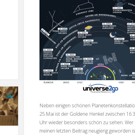
Neben einigen schönen Planetenkonstellatio
25.Mai ist der Goldene Henkel zwischen 16:
Uhr wieder besonders schön zu sehen. Wer 
meinen letzten Beitrag neugierig geworden is