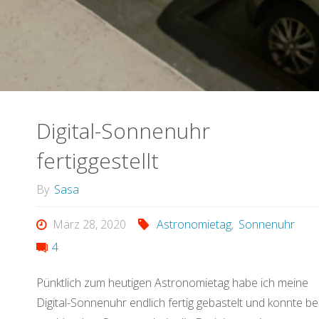
Digital-Sonnenuhr
fertiggestellt
By
Sasa
März 28, 2020
Astronomietag
,
Sonnenuhr
4
Pünktlich zum heutigen Astronomietag habe ich meine
Digital-Sonnenuhr endlich fertig gebastelt und konnte be