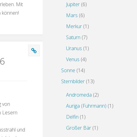
Jupiter
(6)
rleben. Mit
n können!
Mars
(6)
Merkur
(1)
Saturn
(7)
Uranus
(1)
16
Venus
(4)
Sonne
(14)
Sternbilder
(13)
Andromeda
(2)
g von
Auriga (Fuhrmann)
(1)
n Lesern
Delfin
(1)
Großer Bär
(1)
sstrahl und