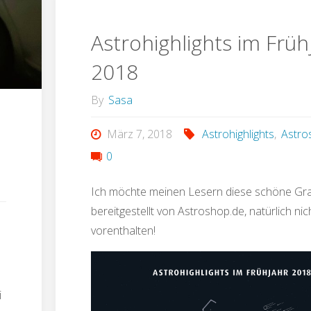
Astrohighlights im Früh
2018
By
Sasa
März 7, 2018
Astrohighlights
,
Astro
0
Ich möchte meinen Lesern diese schöne Graf
bereitgestellt von Astroshop.de, natürlich nic
vorenthalten!
i