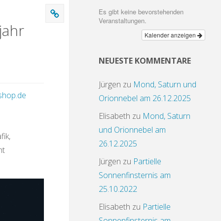
a
Es gibt keine bevorstehenden
Veranstaltungen.
jahr
Kalender anzeigen
NEUESTE KOMMENTARE
Jürgen
zu
Mond, Saturn und
shop.de
Orionnebel am 26.12.2025
Elisabeth
zu
Mond, Saturn
und Orionnebel am
ik,
26.12.2025
ht
Jürgen
zu
Partielle
Sonnenfinsternis am
25.10.2022
Elisabeth
zu
Partielle
Sonnenfinsternis am