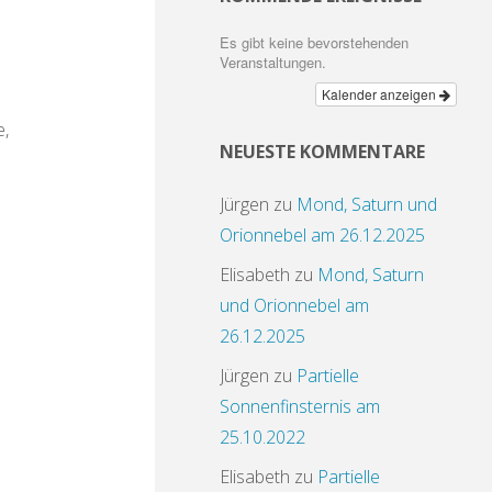
m
k
p
m
a
Es gibt keine bevorstehenden
Veranstaltungen.
Kalender anzeigen
e,
NEUESTE KOMMENTARE
Jürgen
zu
Mond, Saturn und
Orionnebel am 26.12.2025
Elisabeth
zu
Mond, Saturn
und Orionnebel am
26.12.2025
Jürgen
zu
Partielle
Sonnenfinsternis am
25.10.2022
Elisabeth
zu
Partielle