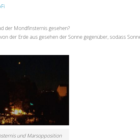
Fi
nd der Mondfinsternis gesehen?
so von der Erde aus gesehen der Sonne gegenüber, sodass Sonn
sternis und Marsopposition