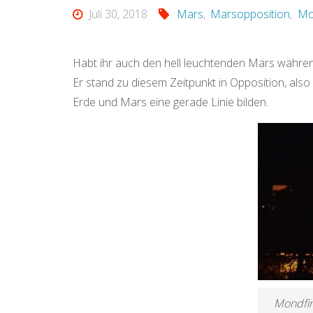
Juli 30, 2018
Mars
,
Marsopposition
,
Mo
Habt ihr auch den hell leuchtenden Mars währe
Er stand zu diesem Zeitpunkt in Opposition, al
Erde und Mars eine gerade Linie bilden.
Mondfin