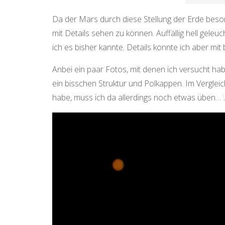
Da der Mars durch diese Stellung der Erde beso
mit Details sehen zu können. Auffällig hell geleu
ich es bisher kannte. Details konnte ich aber mi
Anbei ein paar Fotos, mit denen ich versucht h
ein bisschen Struktur und Polkappen. Im Verglei
habe, muss ich da allerdings noch etwas üben… :