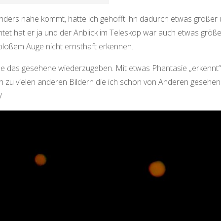
nders nahe kommt, hatte ich gehofft ihn dadurch etwas größer
chtet hat er ja und der Anblick im Teleskop war auch etwas größe
t bloßem Auge nicht ernsthaft erkennen.
abe das gesehene wiederzugeben. Mit etwas Phantasie „erkennt
ch zu vielen anderen Bildern die ich schon von Anderen gesehen
/